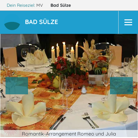
Dein Reiseziel:
MV
Bad Sülze
BAD SÜLZE
Romantik-Arrangement Romeo und Julia