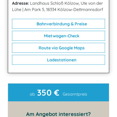
Adresse:
Landhaus Schloß Kölzow, Ute von der
Lühe
|
Am Park 5, 18334 Kölzow-Dettmannsdorf
Bahnverbindung & Preise
Mietwagen-Check
Route via Google Maps
Ladestationen
350 €
Kontakt
ab
Gesamtpreis
Am Angebot interessiert?