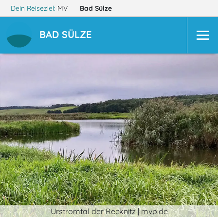
Dein Reiseziel:
MV
Bad Sülze
BAD SÜLZE
Urstromtal der Recknitz | mvp.de