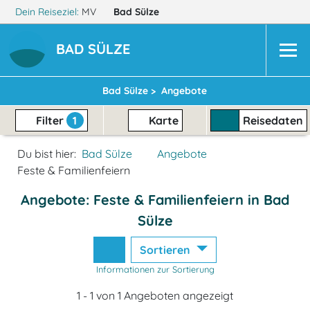
Dein Reiseziel:
MV
Bad Sülze
BAD SÜLZE
Bad Sülze >
Angebote
Filter
1
Karte
Reisedaten
Du bist hier:
Bad Sülze
Angebote
Feste & Familienfeiern
Angebote: Feste & Familienfeiern in Bad
Sülze
Sortieren
Informationen zur Sortierung
1 - 1 von 1 Angeboten angezeigt