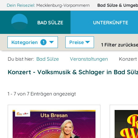
Dein Reiseziel:
Mecklenburg-Vorpommern
Bad Sülze
& Umgeb
BAD SÜLZE
UNTERKÜNFTE
Kategorien
Preise
1
1
Filter zurücks
Du bist hier:
Bad Sülze
Veranstaltungen
Konzert
Konzert - Volksmusik & Schlager in Bad Sül
1 - 7 von 7 Einträgen angezeigt