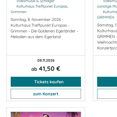
Volksmusik & Schlager
Volksmus
Kulturhaus Treffpunkt Europas,
sonstige Mu
Grimmen
Kulturhau
GRIMMEN
Sonntag, 8. November 2026 -
Samstag, 1
Kulturhaus Treffpunkt Europas -
Kulturhaus
Grimmen - Die Goldenen Egerländer -
GRIMMEN -
Melodien aus dem Egerland
Weihnachts
Konzertpr
08.11.2026
41,50 €
ab
Tickets kaufen
zum Konzert