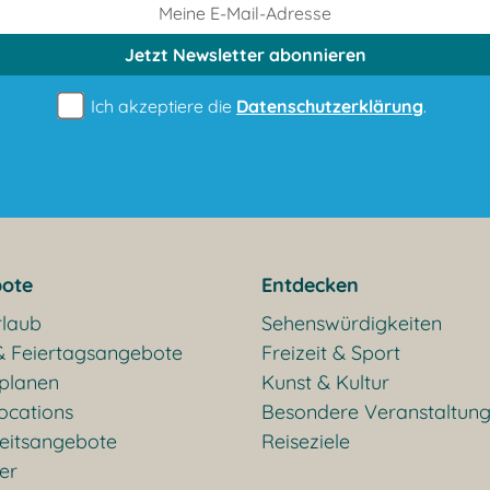
Jetzt Newsletter
abonnieren
Ich akzeptiere die
Datenschutzerklärung
.
ote
Entdecken
rlaub
Sehenswürdigkeiten
& Feiertagsangebote
Freizeit & Sport
 planen
Kunst & Kultur
ocations
Besondere Veranstaltun
eitsangebote
Reiseziele
ter