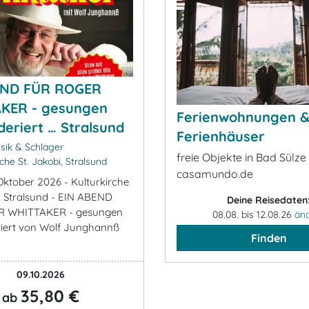
END FÜR ROGER
KER - gesungen
Ferienwohnungen 
eriert … Stralsund
Ferienhäuser
ik & Schlager
freie Objekte in Bad Sülze
che St. Jakobi, Stralsund
casamundo.de
 Oktober 2026 - Kulturkirche
 - Stralsund - EIN ABEND
Deine Reisedaten
R WHITTAKER - gesungen
08.08. bis 12.08.26
än
iert von Wolf Junghannß
Finden
09.10.2026
35,80 €
ab