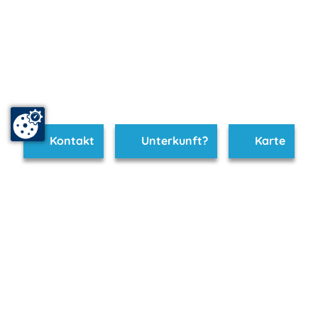
Kontakt
Unterkunft?
Karte
www.bad-suelze.m-vp.de ist Teil von
mvp.de - Urlaub & Freizeit