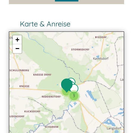
Karte & Anreise
+
−
3
3